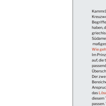
Kammräts
Kreuzwo
Begriff
haben, 
griechi
Südamer
maßges
Wie geh
Im Prinz
auf, die
passen
Überschr
Der zwe
Bereich
Anspruc
das
Lös
diesem 
passen. 