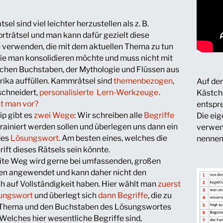
el sind viel leichter herzustellen als z. B.
rträtsel und man kann dafür gezielt diese
e verwenden, die mit dem aktuellen Thema zu tun
die man konsolidieren möchte und muss nicht mit
schen Buchstaben, der Mythologie und Flüssen aus
ika auffüllen. Kammrätsel sind
themenbezogen
,
Auf de
chneidert,
personalisierte Lern-Werkzeuge
.
Kästche
t man vor?
entspr
ip gibt es
zwei Wege
: Wir schreiben alle
Begriffe
Die eig
 trainiert werden sollen und überlegen uns dann ein
verwe
des
Lösungswort
. Am besten eines, welches die
nennen
ift dieses Rätsels sein könnte.
ite Weg wird gerne bei umfassenden, großen
en angewendet und kann daher nicht den
h auf Vollständigkeit haben. Hier wählt man
zuerst
ungswort
und überlegt sich
dann Begriffe
, die zu
Thema und den Buchstaben des Lösungswortes
Welches hier wesentliche Begriffe sind,