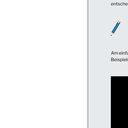
entschei
Am einfa
Beispiel