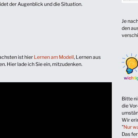
det der Augenblick und die Situation.
Je nach
den aus
versch
chsten ist hier
Lernen am Modell
, Lernen aus
en. Hier lade ich Sie ein, mitzudenken.
Bitte 
die Vor
umstän
Wir eri
"
Nur wa
Das fe