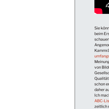
Sie kön
beim Er
schauen
Angenom
Kammrä
umfang
Meinung
von Bild
Gesellsc
Qualitä
schon e
daher a
Ich mac
ABC-Lis
zeitlich