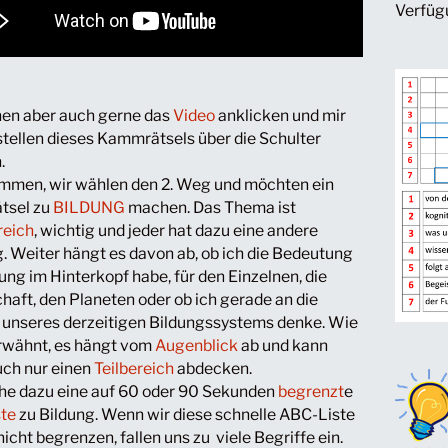
Verfügu
nen aber auch gerne das
Video
anklicken und mir
stellen dieses Kammrätsels über die Schulter
.
men, wir wählen den 2. Weg und möchten ein
tsel zu
BILDUNG
machen. Das Thema ist
reich
, wichtig und jeder hat dazu eine andere
. Weiter hängt es davon ab, ob ich die Bedeutung
ung im Hinterkopf habe, für den Einzelnen, die
haft, den Planeten oder ob ich gerade an die
t unseres derzeitigen Bildungssystems denke. Wie
rwähnt, es hängt vom
Augenblick
ab und kann
uch nur einen
Teilbereich
abdecken.
he dazu eine auf 60 oder 90 Sekunden
begrenzt
e
te
zu Bildung. Wenn wir diese schnelle ABC-Liste
 nicht begrenzen, fallen uns zu viele Begriffe ein.