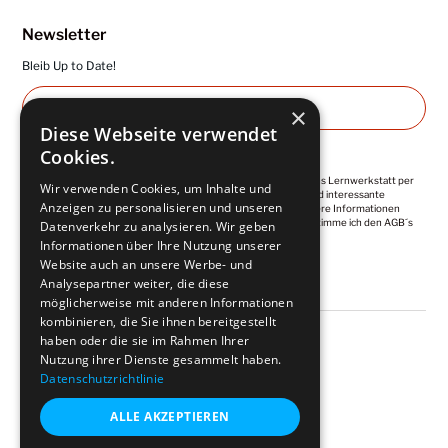
Newsletter
Bleib Up to Date!
×
Diese Webseite verwendet
Cookies.
Ich abonniere die regelmäßigen Newsletter von Kuntermanns Lernwerkstatt per
Wir verwenden Cookies, um Inhalte und
E-Mail. Diese enthalten wertvolle Impulse, Empfehlungen und interessante
Anzeigen zu personalisieren und unseren
Angebote. Meine Einwilligung ist jederzeit widerrufbar. Weitere Informationen
finde ich in der
Datenschutzerklärung
. Mit der Anmeldung, stimme ich den AGB´s
Datenverkehr zu analysieren. Wir geben
zu.
Informationen über Ihre Nutzung unserer
Website auch an unsere Werbe- und
Analysepartner weiter, die diese
möglicherweise mit anderen Informationen
kombinieren, die Sie ihnen bereitgestellt
haben oder die sie im Rahmen Ihrer
Nutzung ihrer Dienste gesammelt haben.
Datenschutzrichtlinie
©
2026
Kuntermann. All rights reserved.
ALLE AKZEPTIEREN
Impressum