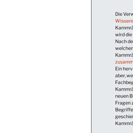
Die Ver
Wissens
Kammrät
wird di
Nach de
welchem
Kammräts
zusamm
Ein her
aber, w
Fachbeg
Kammräts
neuen Be
Fragen z
Begriffe
geschie
Kammrät