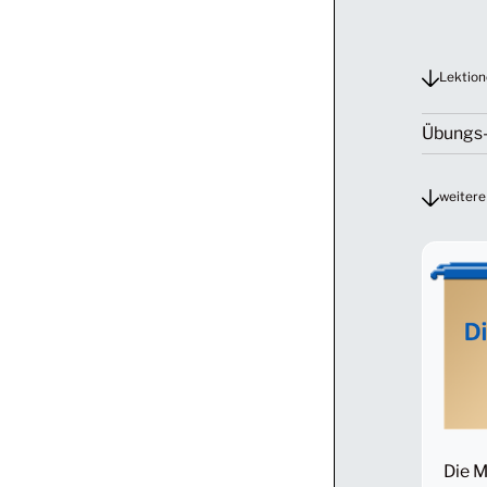
Lektion
Übungs-
weitere
Die M