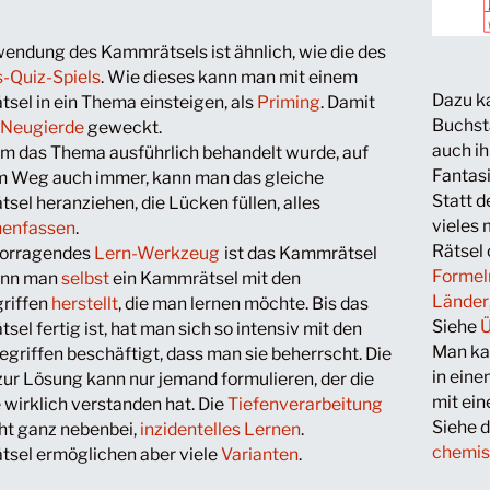
wendung des Kammrätsels ist ähnlich, wie die des
-Quiz-Spiels
. Wie dieses kann man mit einem
Dazu k
sel in ein Thema einsteigen, als
Priming
. Damit
Buchsta
e
Neugierde
geweckt.
auch i
m das Thema ausführlich behandelt wurde, auf
Fantasi
 Weg auch immer, kann man das gleiche
Statt 
el heranziehen, die Lücken füllen, alles
vieles 
enfassen
.
Rätsel
vorragendes
Lern-Werkzeug
ist das Kammrätsel
Formel
enn man
selbst
ein Kammrätsel mit den
Länder
riffen
herstellt
, die man lernen möchte. Bis das
Siehe
Ü
el fertig ist, hat man sich so intensiv mit den
Man ka
griffen beschäftigt, dass man sie beherrscht. Die
in ein
ur Lösung kann nur jemand formulieren, der die
mit ei
 wirklich verstanden hat. Die
Tiefenverarbeitung
Siehe 
ht ganz nebenbei,
inzidentelles Lernen
.
chemis
sel ermöglichen aber viele
Varianten
.