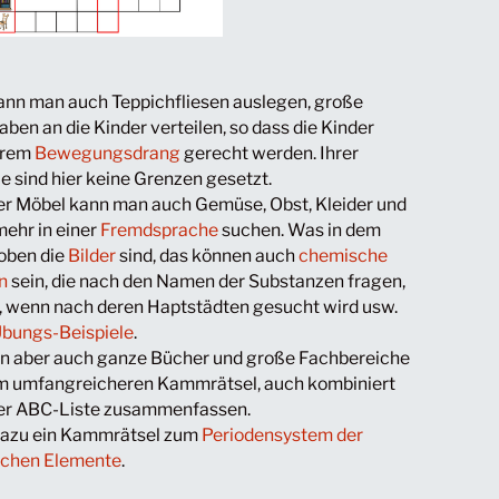
ann man auch Teppichfliesen auslegen, große
ben an die Kinder verteilen, so dass die Kinder
hrem
Bewegungsdrang
gerecht werden. Ihrer
e sind hier keine Grenzen gesetzt.
der Möbel kann man auch Gemüse, Obst, Kleider und
mehr in einer
Fremdsprache
suchen. Was in dem
 oben die
Bilder
sind, das können auch
chemische
n
sein, die nach den Namen der Substanzen fragen,
, wenn nach deren Haptstädten gesucht wird usw.
bungs-Beispiele
.
n aber auch ganze Bücher und große Fachbereiche
em umfangreicheren Kammrätsel, auch kombiniert
ner ABC-Liste zusammenfassen.
dazu ein Kammrätsel zum
Periodensystem der
chen Elemente
.