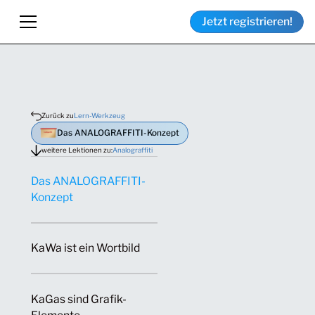
Jetzt registrieren!
Zurück zu
Lern-Werkzeug
Das ANALOGRAFFITI-Konzept
weitere Lektionen zu:
Analograffiti
Das ANALOGRAFFITI-
Konzept
KaWa ist ein Wortbild
KaGas sind Grafik-