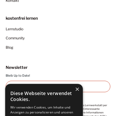
Kontakt
kostenfrei lernen
Lernstudio
Community
Blog
Newsletter
Bleib Up to Date!
×
Diese Webseite verwendet
Cookies.
Ich abonniere die regelmäßigen Newsletter von Kuntermanns Lernwerkstatt per
Wir verwenden Cookies, um Inhalte und
E-Mail. Diese enthalten wertvolle Impulse, Empfehlungen und interessante
Anzeigen zu personalisieren und unseren
Angebote. Meine Einwilligung ist jederzeit widerrufbar. Weitere Informationen