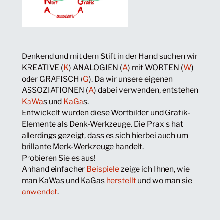
Denkend und mit dem Stift in der Hand suchen wir
KREATIVE (
K
) ANALOGIEN (
A
) mit WORTEN (
W
)
oder GRAFISCH (
G
). Da wir unsere eigenen
ASSOZIATIONEN (
A
) dabei verwenden, entstehen
KaWa
s und
KaGa
s.
Entwickelt wurden diese Wortbilder und Grafik-
Elemente als Denk-Werkzeuge. Die Praxis hat
allerdings gezeigt, dass es sich hierbei auch um
brillante Merk-Werkzeuge handelt.
Probieren Sie es aus!
Anhand einfacher
Beispiele
zeige ich Ihnen, wie
man KaWas und KaGas
herstellt
und wo man sie
anwendet
.