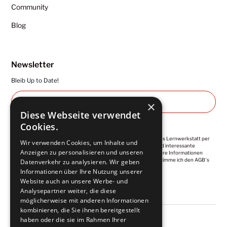
Community
Blog
Newsletter
Bleib Up to Date!
×
Diese Webseite verwendet
Cookies.
Ich abonniere die regelmäßigen Newsletter von Kuntermanns Lernwerkstatt per
Wir verwenden Cookies, um Inhalte und
E-Mail. Diese enthalten wertvolle Impulse, Empfehlungen und interessante
Anzeigen zu personalisieren und unseren
Angebote. Meine Einwilligung ist jederzeit widerrufbar. Weitere Informationen
finde ich in der
Datenschutzerklärung
. Mit der Anmeldung, stimme ich den AGB´s
Datenverkehr zu analysieren. Wir geben
zu.
Informationen über Ihre Nutzung unserer
Website auch an unsere Werbe- und
Analysepartner weiter, die diese
möglicherweise mit anderen Informationen
kombinieren, die Sie ihnen bereitgestellt
haben oder die sie im Rahmen Ihrer