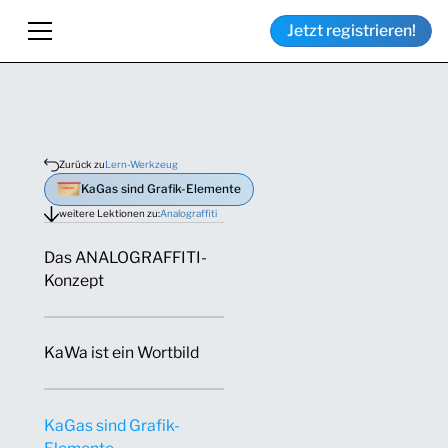
Jetzt registrieren!
Zurück zu
Lern-Werkzeug
KaGas sind Grafik-Elemente
weitere Lektionen zu:
Analograffiti
Das ANALOGRAFFITI-
Konzept
KaWa ist ein Wortbild
KaGas sind Grafik-