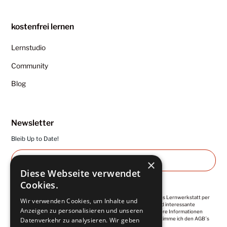
kostenfrei lernen
Lernstudio
Community
Blog
Newsletter
Bleib Up to Date!
×
Diese Webseite verwendet
Cookies.
Ich abonniere die regelmäßigen Newsletter von Kuntermanns Lernwerkstatt per
Wir verwenden Cookies, um Inhalte und
E-Mail. Diese enthalten wertvolle Impulse, Empfehlungen und interessante
Anzeigen zu personalisieren und unseren
Angebote. Meine Einwilligung ist jederzeit widerrufbar. Weitere Informationen
finde ich in der
Datenschutzerklärung
. Mit der Anmeldung, stimme ich den AGB´s
Datenverkehr zu analysieren. Wir geben
zu.