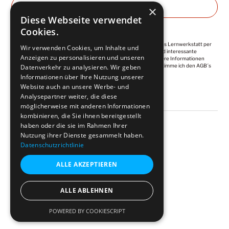
×
Diese Webseite verwendet
Cookies.
Ich abonniere die regelmäßigen Newsletter von Kuntermanns Lernwerkstatt per
Wir verwenden Cookies, um Inhalte und
E-Mail. Diese enthalten wertvolle Impulse, Empfehlungen und interessante
Anzeigen zu personalisieren und unseren
Angebote. Meine Einwilligung ist jederzeit widerrufbar. Weitere Informationen
finde ich in der
Datenschutzerklärung
. Mit der Anmeldung, stimme ich den AGB´s
Datenverkehr zu analysieren. Wir geben
zu.
Informationen über Ihre Nutzung unserer
Website auch an unsere Werbe- und
Analysepartner weiter, die diese
möglicherweise mit anderen Informationen
kombinieren, die Sie ihnen bereitgestellt
haben oder die sie im Rahmen Ihrer
Nutzung ihrer Dienste gesammelt haben.
Datenschutzrichtlinie
ALLE AKZEPTIEREN
©
2026
Kuntermann. All rights reserved.
Impressum
Datenschutz
ALLE ABLEHNEN
AGB & Widerrufsrecht
POWERED BY COOKIESCRIPT