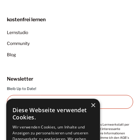
kostenfrei lernen
Lernstudio
Community
Blog
Newsletter
Bleib Up to Date!
×
Diese Webseite verwendet
Cookies.
Ich abonniere die regelmäßigen Newsletter von Kuntermanns Lernwerkstatt per
Wir verwenden Cookies, um Inhalte und
E-Mail. Diese enthalten wertvolle Impulse, Empfehlungen und interessante
Anzeigen zu personalisieren und unseren
Angebote. Meine Einwilligung ist jederzeit widerrufbar. Weitere Informationen
finde ich in der
Datenschutzerklärung
. Mit der Anmeldung, stimme ich den AGB´s
Datenverkehr zu analysieren. Wir geben