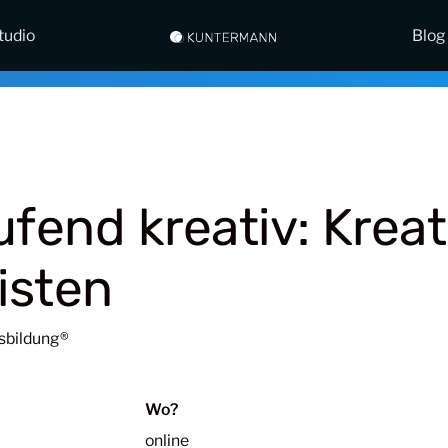
tudio
Blog
ufend kreativ: Kreat
isten
sbildung®
Wo?
online