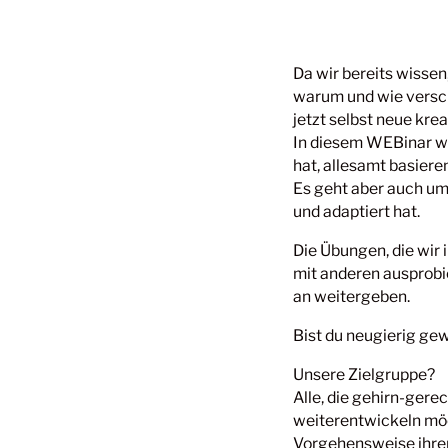
Da wir bereits wissen
warum und wie versch
jetzt selbst neue kr
In diesem WEBinar wi
hat, allesamt basiere
Es geht aber auch um
und adaptiert hat.
Die Übungen, die wi
mit anderen ausprobi
an weitergeben.
Bist du neugierig ge
Unsere Zielgruppe?
Alle, die gehirn-gere
weiterentwickeln möc
Vorgehensweise ihre