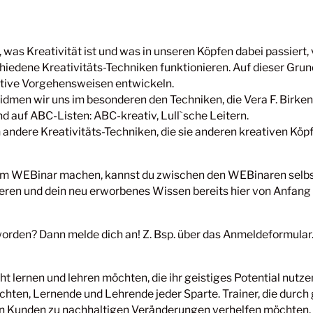
, was Kreativität ist und was in unseren Köpfen dabei passiert,
iedene Kreativitäts-Techniken funktionieren. Auf dieser Gru
eative Vorgehensweisen entwickeln.
dmen wir uns im besonderen den Techniken, die Vera F. Birke
nd auf ABC-Listen: ABC-kreativ, Lull`sche Leitern.
 andere Kreativitäts-Techniken, die sie anderen kreativen K
r im WEBinar machen, kannst du zwischen den WEBinaren selb
eren und dein neu erworbenes Wissen bereits hier von Anfang
worden? Dann melde dich an! Z. Bsp. über das Anmeldeformular
cht lernen und lehren möchten, die ihr geistiges Potential nutz
hten, Lernende und Lehrende jeder Sparte. Trainer, die durch
n Kunden zu nachhaltigen Veränderungen verhelfen möchten, 