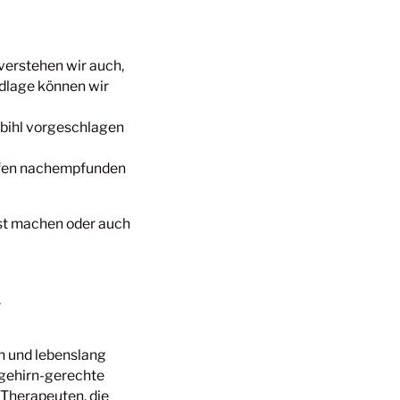
 verstehen wir auch,
ndlage können wir
nbihl vorgeschlagen
öpfen nachempfunden
st machen oder auch
.
en und lebenslang
 gehirn-gerechte
Therapeuten, die