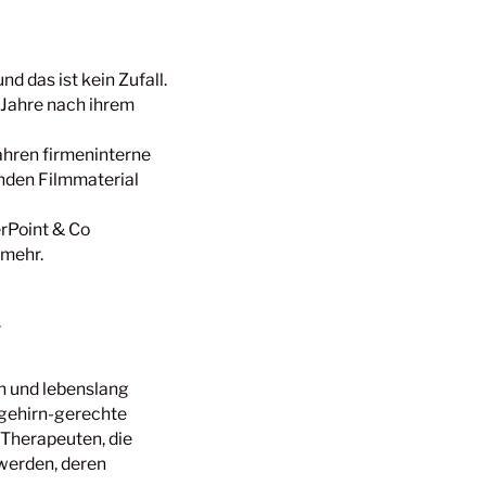
d das ist kein Zufall.
e Jahre nach ihrem
Jahren firmeninterne
unden Filmmaterial
erPoint & Co
 mehr.
.
en und lebenslang
 gehirn-gerechte
Therapeuten, die
 werden, deren