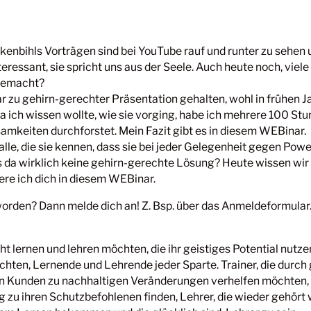
rkenbihls Vorträgen sind bei YouTube rauf und runter zu sehen un
nteressant, sie spricht uns aus der Seele. Auch heute noch, viel
 gemacht?
ar zu gehirn-gerechter Präsentation gehalten, wohl in frühen 
 ich wissen wollte, wie sie vorging, habe ich mehrere 100 St
amkeiten durchforstet. Mein Fazit gibt es in diesem WEBinar.
lle, die sie kennen, dass sie bei jeder Gelegenheit gegen Pow
es da wirklich keine gehirn-gerechte Lösung? Heute wissen wir
ere ich dich in diesem WEBinar.
worden? Dann melde dich an! Z. Bsp. über das Anmeldeformular
cht lernen und lehren möchten, die ihr geistiges Potential nutz
hten, Lernende und Lehrende jeder Sparte. Trainer, die durch
n Kunden zu nachhaltigen Veränderungen verhelfen möchten, 
 zu ihren Schutzbefohlenen finden, Lehrer, die wieder gehört