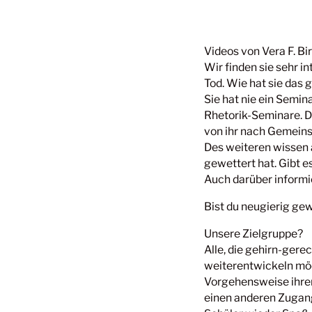
Videos von Vera F. Bi
Wir finden sie sehr i
Tod. Wie hat sie das
Sie hat nie ein Semin
Rhetorik-Seminare. Da
von ihr nach Gemeins
Des weiteren wissen a
gewettert hat. Gibt 
Auch darüber informi
Bist du neugierig ge
Unsere Zielgruppe?
Alle, die gehirn-gere
weiterentwickeln möc
Vorgehensweise ihre
einen anderen Zugang