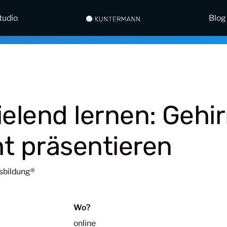
tudio
Blog
ielend lernen: Gehi
t präsentieren
sbildung®
Wo?
online