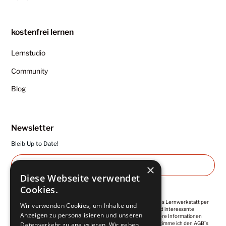
kostenfrei lernen
Lernstudio
Community
Blog
Newsletter
Bleib Up to Date!
×
Diese Webseite verwendet
Cookies.
Ich abonniere die regelmäßigen Newsletter von Kuntermanns Lernwerkstatt per
Wir verwenden Cookies, um Inhalte und
E-Mail. Diese enthalten wertvolle Impulse, Empfehlungen und interessante
Anzeigen zu personalisieren und unseren
Angebote. Meine Einwilligung ist jederzeit widerrufbar. Weitere Informationen
finde ich in der
Datenschutzerklärung
. Mit der Anmeldung, stimme ich den AGB´s
Datenverkehr zu analysieren. Wir geben